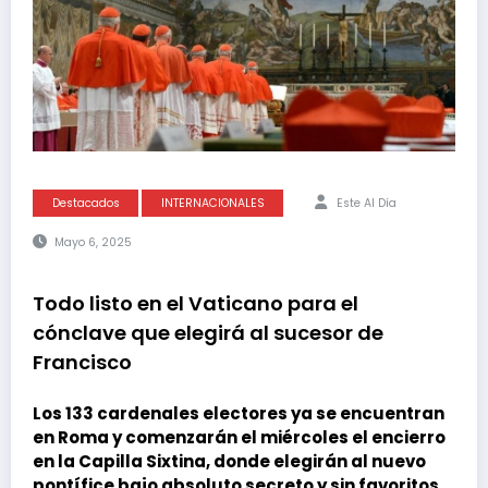
Destacados
INTERNACIONALES
Este Al Día
Mayo 6, 2025
Todo listo en el Vaticano para el
cónclave que elegirá al sucesor de
Francisco
Los 133 cardenales electores ya se encuentran
en Roma y comenzarán el miércoles el encierro
en la Capilla Sixtina, donde elegirán al nuevo
pontífice bajo absoluto secreto y sin favoritos