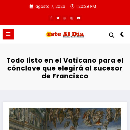
Saltar
agosto 7, 2026
1:20:29 PM
al
contenido
Todo listo en el Vaticano para el
cónclave que elegirá al sucesor
de Francisco