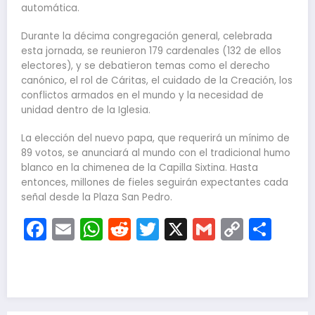
automática.
Durante la décima congregación general, celebrada
esta jornada, se reunieron 179 cardenales (132 de ellos
electores), y se debatieron temas como el derecho
canónico, el rol de Cáritas, el cuidado de la Creación, los
conflictos armados en el mundo y la necesidad de
unidad dentro de la Iglesia.
La elección del nuevo papa, que requerirá un mínimo de
89 votos, se anunciará al mundo con el tradicional humo
blanco en la chimenea de la Capilla Sixtina. Hasta
entonces, millones de fieles seguirán expectantes cada
señal desde la Plaza San Pedro.
Facebook
Email
WhatsApp
Reddit
Twitter
X
Gmail
Copy
Com
Link