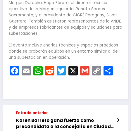
Margen Derecha, Hugo Zárate; el director técnico
ejecutivo de la Margen Izquierda, Renato Soares
Sacramento; y el presidente de CIGRÉ Paraguay, Silver
Guerrero. También asistieron representantes de la ANDE
y de empresas fabricantes de equipos y soluciones para
subestaciones.
El evento incluye charlas técnicas y espacios prácticos
donde se probarán equipos en un entorno similar al de
una subestación en operación.
Facebook
Email
WhatsApp
Reddit
Twitter
X
Gmail
Copy
Com
Link
Entrada anterior
Karen Barreto gana fuerza como
precandidata a la concejalía en Ciudad