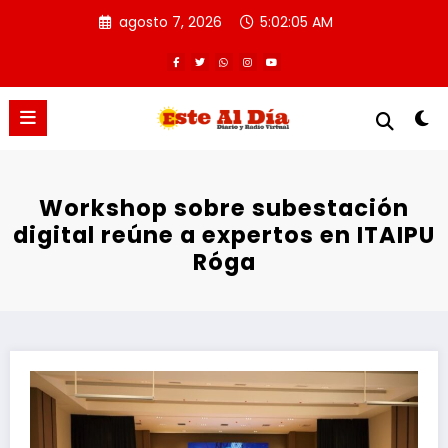
Saltar
agosto 7, 2026
5:02:06 AM
al
contenido
Workshop sobre subestación
digital reúne a expertos en ITAIPU
Róga