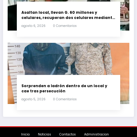
Asaltan local, llevan G. 60 millones y
celulares, recuperan dos celulares mediante
rastreo y persecución
agosto 6, 2026
0 Comentarios
Sorprenden a ladrón dentro de un local y
cae tras persecución
agosto 5, 2026
0 Comentarios
Inicio
Noticias
Contactos
Administracion