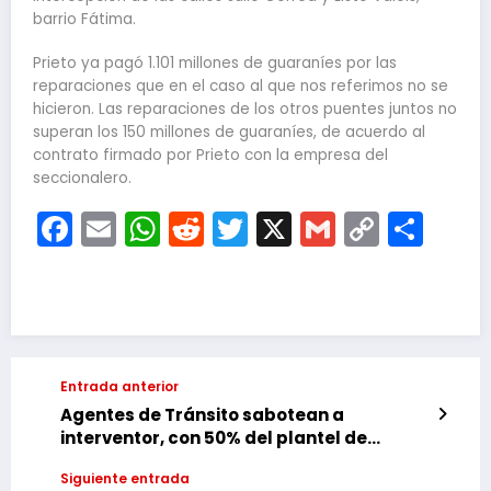
barrio Fátima.
Prieto ya pagó 1.101 millones de guaraníes por las
reparaciones que en el caso al que nos referimos no se
hicieron. Las reparaciones de los otros puentes juntos no
superan los 150 millones de guaraníes, de acuerdo al
contrato firmado por Prieto con la empresa del
seccionalero.
Facebook
Email
WhatsApp
Reddit
Twitter
X
Gmail
Copy
Com
Link
Entrada anterior
Agentes de Tránsito sabotean a
interventor, con 50% del plantel de
vacaciones, para crear caos
Siguiente entrada