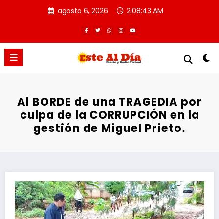
Saltar
agosto 6, 2026
2:08:44 AM
al
contenido
Al BORDE de una TRAGEDIA por
culpa de la CORRUPCIÓN en la
gestión de Miguel Prieto.