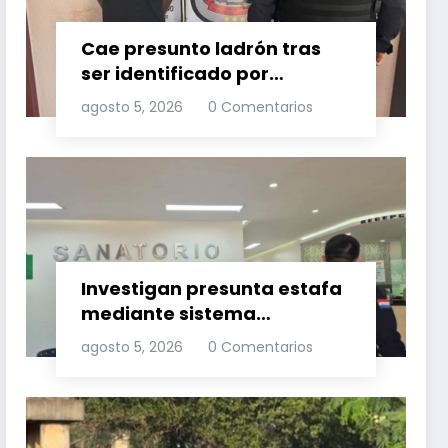
Cae presunto ladrón tras
ser identificado por
cámaras de seguridad
agosto 5, 2026
0 Comentarios
Investigan presunta estafa
mediante sistema
informático por
agosto 5, 2026
0 Comentarios
transferencia no
autorizada de G. 350
millones