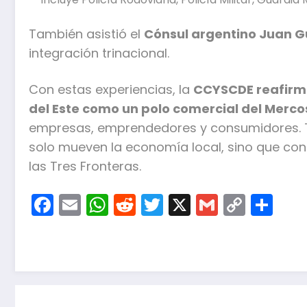
También asistió el
Cónsul argentino Juan G
integración trinacional.
Con estas experiencias, la
CCYSCDE reafirm
del Este como un polo comercial del Merco
empresas, emprendedores y consumidores. T
solo mueven la economía local, sino que con
las Tres Fronteras.
Facebook
Email
WhatsApp
Reddit
Twitter
X
Gmail
Copy
Co
Link