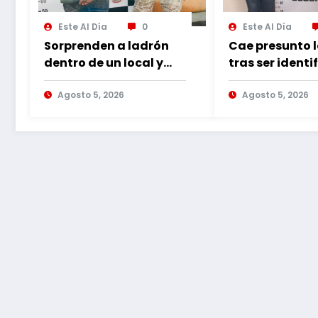
Este Al Día
0
Este Al Día
Sorprenden a ladrón
Cae presunto 
dentro de un local y
tras ser identi
cae tras persecución
por cámaras 
Agosto 5, 2026
seguridad
Agosto 5, 2026