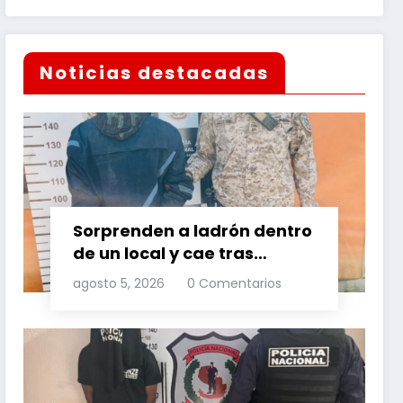
Noticias destacadas
Sorprenden a ladrón dentro
de un local y cae tras
persecución
agosto 5, 2026
0 Comentarios