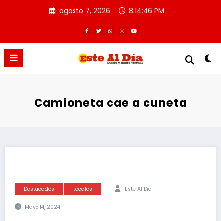
Saltar
agosto 7, 2026
8:14:46 PM
al
contenido
Camioneta cae a cuneta
Destacados
Locales
Este Al Día
Mayo 14, 2024