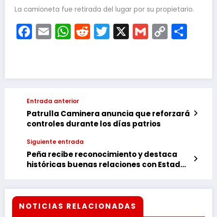
La camioneta fue retirada del lugar por su propietario.
Facebook
Email
WhatsApp
Reddit
Twitter
X
Gmail
Copy
Com
Link
Entrada anterior
Patrulla Caminera anuncia que reforzará
controles durante los días patrios
Siguiente entrada
Peña recibe reconocimiento y destaca
históricas buenas relaciones con Estados
Unidos
NOTICIAS RELACIONADAS