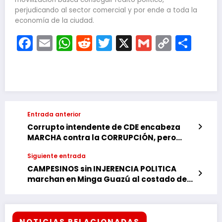
perjudicando al sector comercial y por ende a toda la
economía de la ciudad.
Facebook
Email
WhatsApp
Reddit
Twitter
X
Gmail
Copy
Com
Link
Entrada anterior
Corrupto intendente de CDE encabeza
MARCHA contra la CORRUPCIÓN, pero
PROHIBIDO criticar al titular del
Siguiente entrada
MINISTERIO PUBLICO
CAMPESINOS sin INJERENCIA POLITICA
marchan en Minga Guazú al costado de
la Ruta 06, RESPETANDO a los ciudadanos
NOTICIAS RELACIONADAS