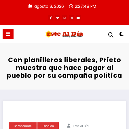
Saltar
agosto 8, 2026
2:27:48 PM
al
contenido
Con planilleros liberales, Prieto
muestra que hace pagar al
pueblo por su campaña política
Destacados
Locales
Este Al Día