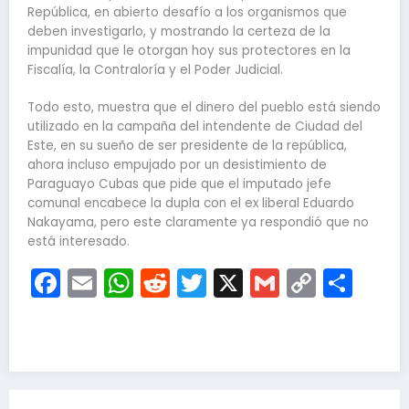
República, en abierto desafío a los organismos que
deben investigarlo, y mostrando la certeza de la
impunidad que le otorgan hoy sus protectores en la
Fiscalía, la Contraloría y el Poder Judicial.
Todo esto, muestra que el dinero del pueblo está siendo
utilizado en la campaña del intendente de Ciudad del
Este, en su sueño de ser presidente de la república,
ahora incluso empujado por un desistimiento de
Paraguayo Cubas que pide que el imputado jefe
comunal encabece la dupla con el ex liberal Eduardo
Nakayama, pero este claramente ya respondió que no
está interesado.
Facebook
Email
WhatsApp
Reddit
Twitter
X
Gmail
Copy
Com
Link