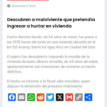
Noviembre 11, 2024
Descubren a malviviente que pretendía
ingresar a hurtar en vivienda
Pastor Benítez Morán, de 54 años de edad, fue preso a
las 01:05 horas del lunes en una vivienda ubicada en el
km 8,5 Acaray, barrio Ka´aguy Rory en Ciudad del Este.
El sujeto fue descubierto trepando la muralla de la
vivienda de Isaac Alberto Amarilla, de 46 años de edad,
aparentemente con intenciones de cometer un hecho
delictivo.
El hecho se informó a la fiscal Julia González, quien
dispuso la detención del presunto malviviente.
Facebook
Email
WhatsApp
Reddit
Twitter
X
Gmail
Copy
Com
Link