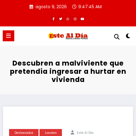
Saltar
agosto 9, 2026
9:47:45 AM
al
contenido
Descubren a malviviente que
pretendía ingresar a hurtar en
vivienda
Destacados
Locales
Este Al Día