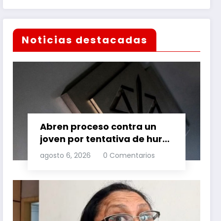
Noticias destacadas
Abren proceso contra un
joven por tentativa de hurto
agravado
agosto 6, 2026
0 Comentarios