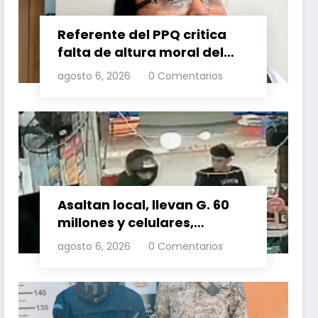
Referente del PPQ critica
falta de altura moral del
PLRA al aliarse con
agosto 6, 2026
0 Comentarios
corruptos
Asaltan local, llevan G. 60
millones y celulares,
recuperan dos celulares
agosto 6, 2026
0 Comentarios
mediante rastreo y
persecución