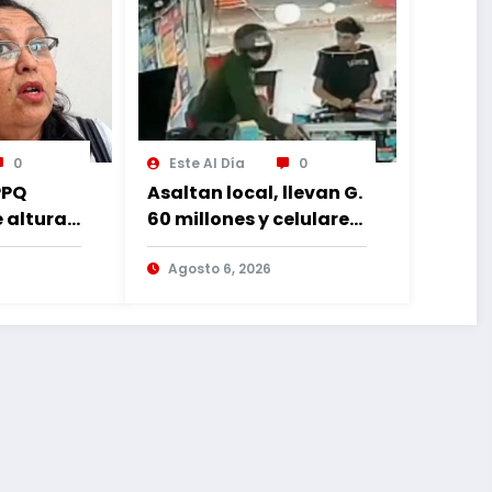
0
Este Al Día
0
PPQ
Asaltan local, llevan G.
e altura
60 millones y celulares,
 al
recuperan dos
rruptos
celulares mediante
Agosto 6, 2026
rastreo y persecución