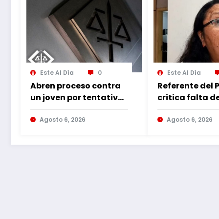
Este Al Día
0
Este Al Día
Abren proceso contra
Referente del 
un joven por tentativa
critica falta d
de hurto agravado
moral del PLRA
Agosto 6, 2026
aliarse con co
Agosto 6, 2026