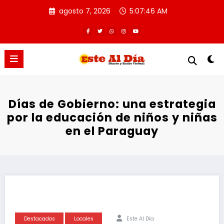
Saltar
agosto 7, 2026
5:07:47 AM
al
contenido
Días de Gobierno: una estrategia
por la educación de niños y niñas
en el Paraguay
Destacados
Locales
Este Al Día