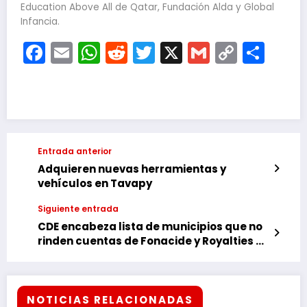
Education Above All de Qatar, Fundación Alda y Global
Infancia.
Facebook
Email
WhatsApp
Reddit
Twitter
X
Gmail
Copy
Com
Link
Entrada anterior
Adquieren nuevas herramientas y
vehículos en Tavapy
Siguiente entrada
CDE encabeza lista de municipios que no
rinden cuentas de Fonacide y Royalties en
Alto Paraná
NOTICIAS RELACIONADAS