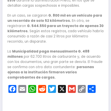
Este
durante la administración Prieto, en los que se
detallan cargas sospechosas e imposibles.
En un caso, se cargaron
G. 800 mil en un vehículo para
un recorrido de solo 52 kilómetros.
En otro, se
registraron
G. 544.550 para un trayecto de apenas 30
kilómetros.
Según estos registros, cada vehículo habría
consumido a razón de casi 2 litros por kilómetro
recorrido, un disparate.
La
Municipalidad paga mensualmente G. 488
millones
por 62.700 litros de carburante y, de acuerdo
con los documentos, una gran parte se desvía. El fraude
se confirma con otro dato contundente:
personas
ajenas a la institución firmaron varios
comprobantes de cargas.
Facebook
Email
WhatsApp
Reddit
Twitter
X
Gmail
Copy
Com
Link