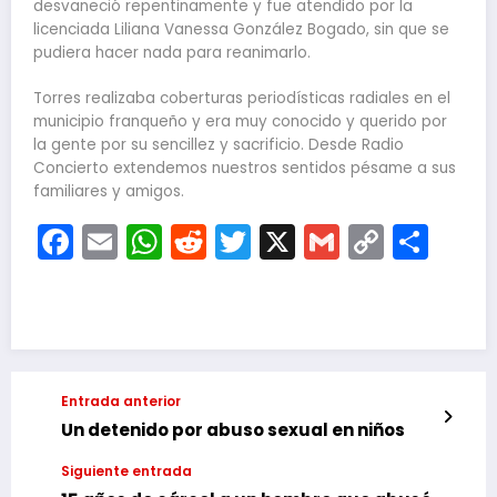
desvaneció repentinamente y fue atendido por la
licenciada Liliana Vanessa González Bogado, sin que se
pudiera hacer nada para reanimarlo.
Torres realizaba coberturas periodísticas radiales en el
municipio franqueño y era muy conocido y querido por
la gente por su sencillez y sacrificio. Desde Radio
Concierto extendemos nuestros sentidos pésame a sus
familiares y amigos.
Facebook
Email
WhatsApp
Reddit
Twitter
X
Gmail
Copy
Com
Link
Entrada anterior
Un detenido por abuso sexual en niños
Siguiente entrada