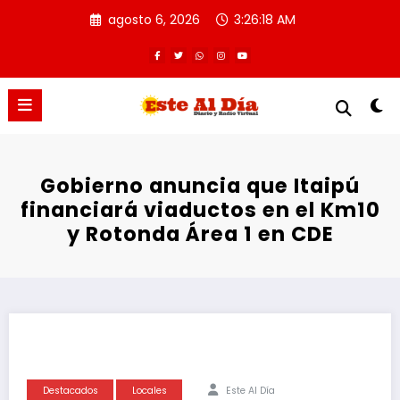
Saltar
agosto 6, 2026
3:26:18 AM
al
contenido
Gobierno anuncia que Itaipú
financiará viaductos en el Km10
y Rotonda Área 1 en CDE
Destacados
Locales
Este Al Día