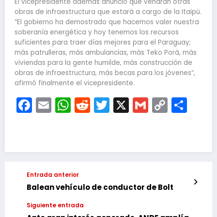
El vicepresidente además anunció que vendrán otras
obras de infraestructura que estará a cargo de la Itaipú.
“El gobierno ha demostrado que hacemos valer nuestra
soberanía energética y hoy tenemos los recursos
suficientes para traer días mejores para el Paraguay;
más patrulleras, más ambulancias, más Teko Porá, más
viviendas para la gente humilde, más construcción de
obras de infraestructura, más becas para los jóvenes”,
afirmó finalmente el vicepresidente.
Facebook
Email
WhatsApp
Reddit
Twitter
X
Gmail
Copy
Com
Link
Entrada anterior
Balean vehículo de conductor de Bolt
Siguiente entrada