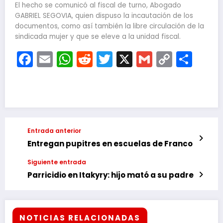
El hecho se comunicó al fiscal de turno, Abogado
GABRIEL SEGOVIA, quien dispuso la incautación de los
documentos, como así también la libre circulación de la
sindicada mujer y que se eleve a la unidad fiscal.
Facebook
Email
WhatsApp
Reddit
Twitter
X
Gmail
Copy
Com
Link
Entrada anterior
Entregan pupitres en escuelas de Franco
Siguiente entrada
Parricidio en Itakyry: hijo mató a su padre
NOTICIAS RELACIONADAS