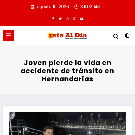
Saltar
agosto 10, 2026
3:11:03 AM
al
contenido
Joven pierde la vida en
accidente de tránsito en
Hernandarias