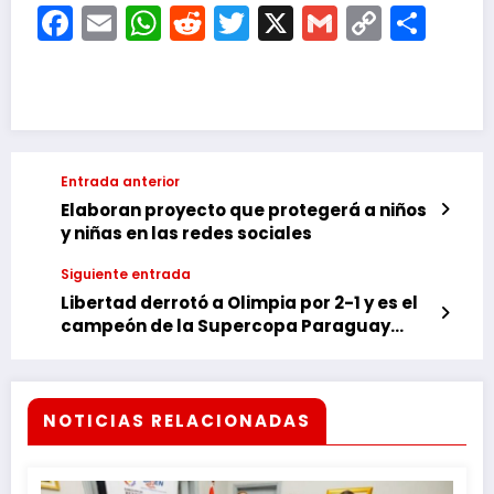
Facebook
Email
WhatsApp
Reddit
Twitter
X
Gmail
Copy
Com
Link
Entrada anterior
Elaboran proyecto que protegerá a niños
y niñas en las redes sociales
Siguiente entrada
Libertad derrotó a Olimpia por 2-1 y es el
campeón de la Supercopa Paraguay
2024.
NOTICIAS RELACIONADAS