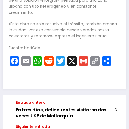
de una solución «integral», pensada para una zona
urbana con uso heterogéneo y en constante
crecimiento.
«Esta obra no solo resuelve el tránsito, también ordena
la ciudad. Por eso contempla desde veredas hasta
colectoras y retornos», expresó el ingeniero Barúa.
Fuente: NotiCde
Facebook
Email
WhatsApp
Reddit
Twitter
X
Gmail
Copy
Com
Link
Entrada anterior
En tres días, delincuentes visitaron dos
veces USF de Mallorquín
Siguiente entrada