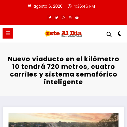
Saltar
agosto 6, 2026
4:36:47 PM
al
contenido
Nuevo viaducto en el kilómetro
10 tendrá 720 metros, cuatro
carriles y sistema semafórico
inteligente