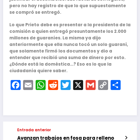
pero no hay registro de que lo que supuestamente
se compró se entregó.
Lo que Prieto debe es presentar a la presidenta de la
comisión a quien entregó presuntamente los 2.000
millones de guaraníes. La misma ya dijo
anteriormente que ella nunca tocó un solo guaraní,
que solamente firmó los documentos y dio a
entender que recibió una suma de dinero por esto.
¿Dónde está la doméstica…? Eso es lo que la
ciudadanía quiere saber.
Facebook
Email
WhatsApp
Reddit
Twitter
X
Gmail
Copy
Com
Link
Entrada anterior
Avanzan trabajos en fosa para relleno