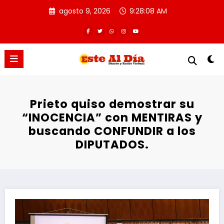
Saltar
agosto 9, 2026
9:28:09 AM
al
contenido
Prieto quiso demostrar su
“INOCENCIA” con MENTIRAS y
buscando CONFUNDIR a los
DIPUTADOS.