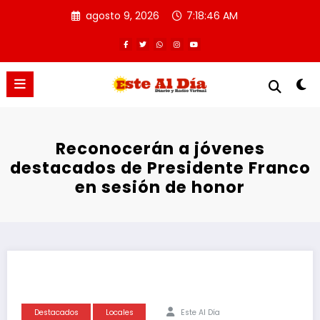
Saltar
agosto 9, 2026
7:18:46 AM
al
contenido
Reconocerán a jóvenes
destacados de Presidente Franco
en sesión de honor
Destacados
Locales
Este Al Día