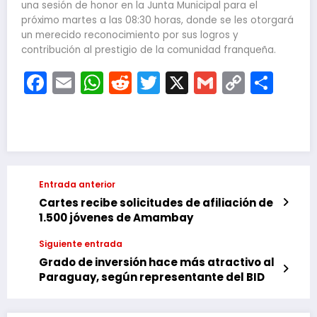
una sesión de honor en la Junta Municipal para el
próximo martes a las 08:30 horas, donde se les otorgará
un merecido reconocimiento por sus logros y
contribución al prestigio de la comunidad franqueña.
Facebook
Email
WhatsApp
Reddit
Twitter
X
Gmail
Copy
Com
Link
Entrada anterior
Cartes recibe solicitudes de afiliación de
1.500 jóvenes de Amambay
Siguiente entrada
Grado de inversión hace más atractivo al
Paraguay, según representante del BID