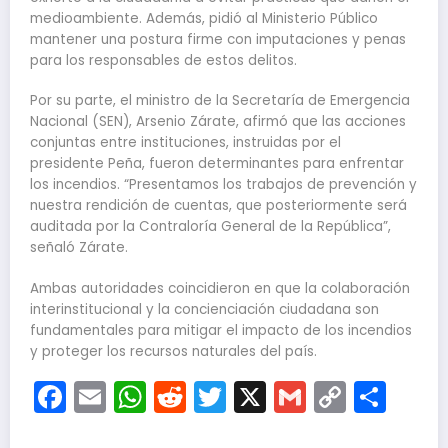
medioambiente. Además, pidió al Ministerio Público
mantener una postura firme con imputaciones y penas
para los responsables de estos delitos.
Por su parte, el ministro de la Secretaría de Emergencia
Nacional (SEN), Arsenio Zárate, afirmó que las acciones
conjuntas entre instituciones, instruidas por el
presidente Peña, fueron determinantes para enfrentar
los incendios. “Presentamos los trabajos de prevención y
nuestra rendición de cuentas, que posteriormente será
auditada por la Contraloría General de la República”,
señaló Zárate.
Ambas autoridades coincidieron en que la colaboración
interinstitucional y la concienciación ciudadana son
fundamentales para mitigar el impacto de los incendios
y proteger los recursos naturales del país.
Facebook
Email
WhatsApp
Reddit
Twitter
X
Gmail
Copy
Com
Link