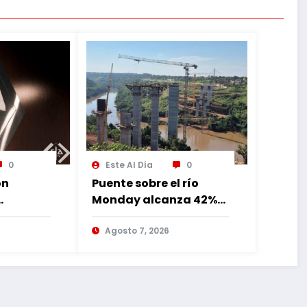
0
Este Al Día
0
ón
Puente sobre el río
Monday alcanza 42%
de avance con
lia
trabajos continuos
Agosto 7, 2026