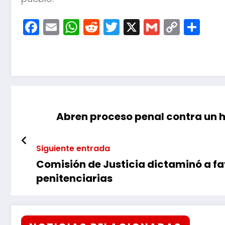
Facebook
Email
WhatsApp
Reddit
Twitter
X
Gmail
Copy
Co
Link
Abren proceso penal contra un 
Siguiente entrada
Comisión de Justicia dictaminó a f
penitenciarias