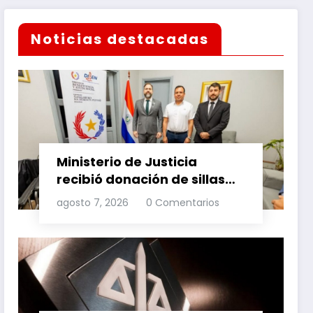
Noticias destacadas
Ministerio de Justicia
recibió donación de sillas
de ruedas para internos
agosto 7, 2026
0 Comentarios
vulnerables