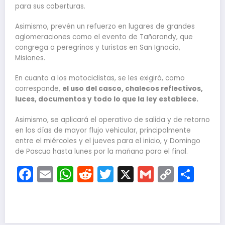
para sus coberturas.
Asimismo, prevén un refuerzo en lugares de grandes
aglomeraciones como el evento de Tañarandy, que
congrega a peregrinos y turistas en San Ignacio,
Misiones.
En cuanto a los motociclistas, se les exigirá, como
corresponde,
el uso del casco, chalecos reflectivos,
luces, documentos y todo lo que la ley establece.
Asimismo, se aplicará el operativo de salida y de retorno
en los días de mayor flujo vehicular, principalmente
entre el miércoles y el jueves para el inicio, y Domingo
de Pascua hasta lunes por la mañana para el final.
Facebook
Email
WhatsApp
Reddit
Twitter
X
Gmail
Copy
Com
Link