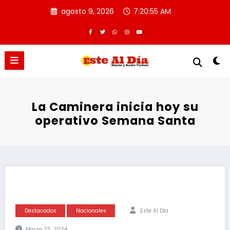
Saltar
agosto 9, 2026
7:20:55 AM
al
contenido
La Caminera inicia hoy su
operativo Semana Santa
Destacados
Nacionales
Este Al Día
Marzo 25, 2024