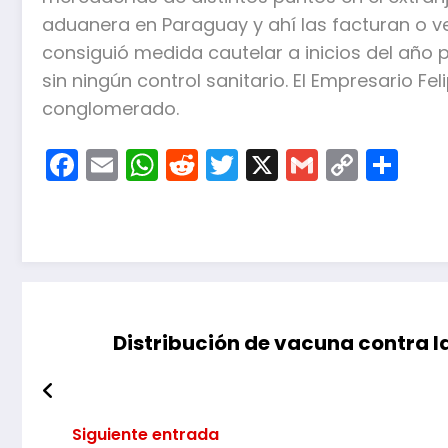
aduanera en Paraguay y ahí las facturan o 
consiguió medida cautelar a inicios del añ
sin ningún control sanitario. El Empresario F
conglomerado.
Facebook
Email
WhatsApp
Reddit
Twitter
X
Gmail
Copy
Co
Link
Distribución de vacuna contra la
Siguiente entrada