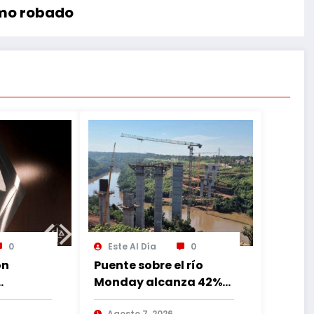
mo robado
0
Este Al Día
0
ón
Puente sobre el río
Monday alcanza 42%
de avance con
Agosto 7, 2026