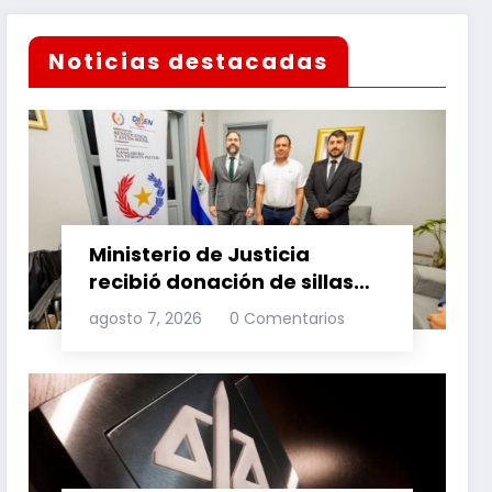
Noticias destacadas
Ministerio de Justicia
recibió donación de sillas
de ruedas para internos
agosto 7, 2026
0 Comentarios
vulnerables