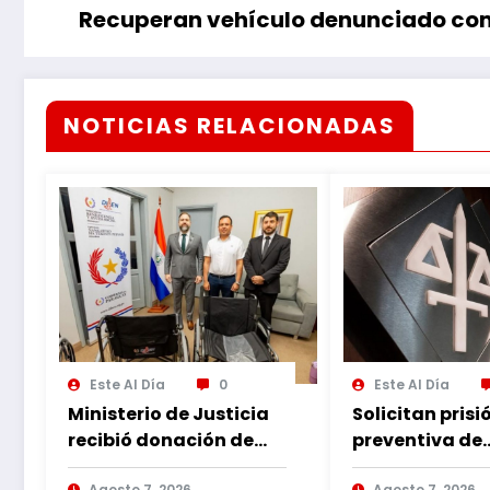
Recuperan vehículo denunciado co
NOTICIAS RELACIONADAS
Este Al Día
0
Este Al Día
Ministerio de Justicia
Solicitan prisi
recibió donación de
preventiva de
sillas de ruedas para
imputado por
Agosto 7, 2026
Agosto 7, 2026