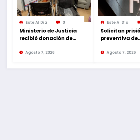
Este Al Día
0
Este Al Día
Ministerio de Justicia
Solicitan prisi
recibió donación de
preventiva de
sillas de ruedas para
imputado por
internos vulnerables
Agosto 7, 2026
violencia fami
Agosto 7, 2026