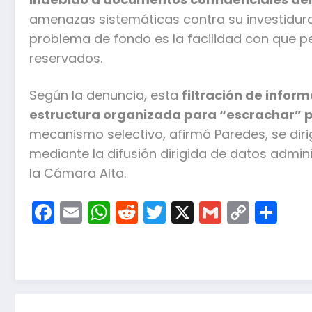
amenazas sistemáticas contra su investidura 
problema de fondo es la facilidad con que 
reservados.
Según la denuncia, esta
filtración de infor
estructura organizada para “escrachar” 
mecanismo selectivo, afirmó Paredes, se diri
mediante la difusión dirigida de datos adminis
la Cámara Alta.
Facebook
Email
WhatsApp
Reddit
Twitter
X
Gmail
Copy
Co
Link