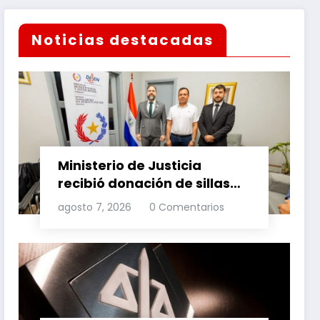
Noticias destacadas
Ministerio de Justicia
recibió donación de sillas
de ruedas para internos
agosto 7, 2026
0 Comentarios
vulnerables