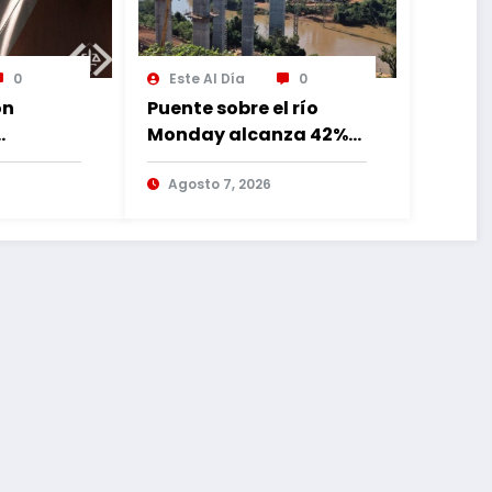
0
Este Al Día
0
ón
Puente sobre el río
Monday alcanza 42%
de avance con
lia
trabajos continuos
Agosto 7, 2026