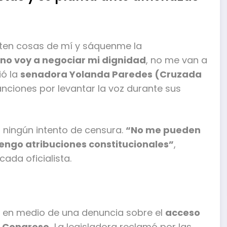
nten cosas de mí y sáquenme la
 no voy a negociar mi dignidad
, no me van a
ió la
senadora Yolanda Paredes (Cruzada
nciones por levantar la voz durante sus
 ningún intento de censura.
“No me pueden
engo atribuciones constitucionales”
,
ada oficialista.
nó en medio de una denuncia sobre el
acceso
l Congreso.
La legisladora reclamó por las