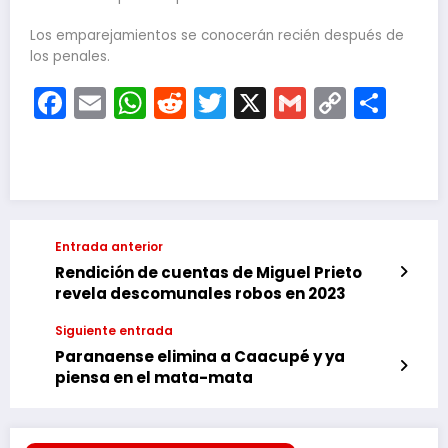
Los emparejamientos se conocerán recién después de
los penales.
Facebook
Email
WhatsApp
Reddit
Twitter
X
Gmail
Copy
Com
Link
Entrada anterior
Rendición de cuentas de Miguel Prieto
revela descomunales robos en 2023
Siguiente entrada
Paranaense elimina a Caacupé y ya
piensa en el mata-mata