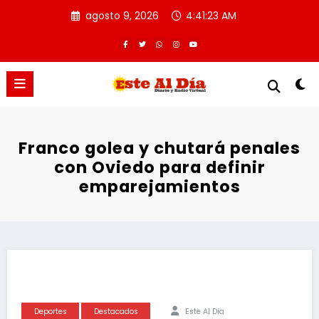
Saltar
agosto 9, 2026
4:41:23 AM
al
contenido
Franco golea y chutará penales
con Oviedo para definir
emparejamientos
Deportes
Destacados
Este Al Día