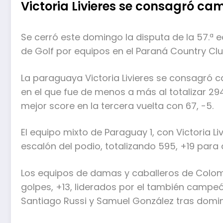
Victoria Livieres se consagró c
Se cerró este domingo la dis­puta de la 57.ª
de Golf por equipos en el Paraná Country Clu
La paraguaya Victoria Livieres se consagró c
en el que fue de menos a más al totalizar 294
mejor score en la tercera vuelta con 67, -5.
El equipo mixto de Paraguay 1, con Victoria Li
escalón del podio, totalizando 595, +19 par
Los equipos de damas y caba­lleros de Col
golpes, +13, liderados por el también campeó
Santiago Russi y Samuel González tras domin