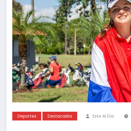
Deportes
Destacados
Este Al Día