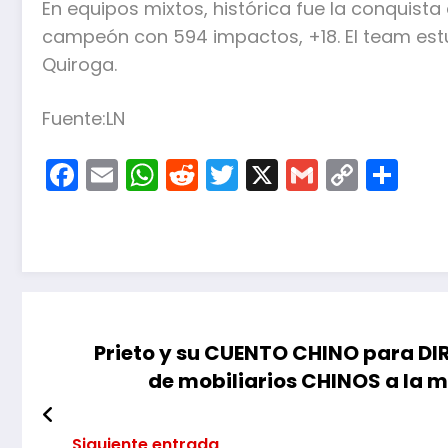
En equipos mixtos, histórica fue la conquista 
campeón con 594 impac­tos, +18. El team est
Quiroga.
Fuente:LN
Facebook
Email
WhatsApp
Reddit
Twitter
X
Gmail
Copy
Co
Link
Prieto y su CUENTO CHINO para DI
de mobiliarios CHINOS a la 
Siguiente entrada