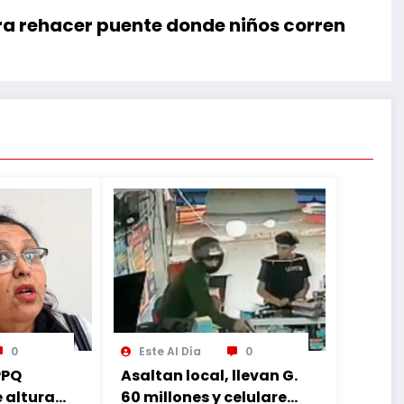
ra rehacer puente donde niños corren
0
Este Al Día
0
PPQ
Asaltan local, llevan G.
e altura
60 millones y celulares,