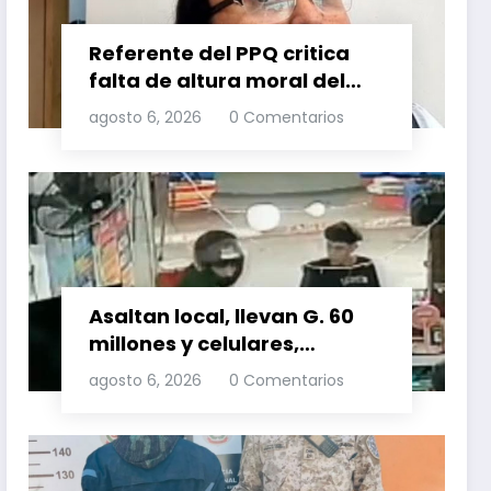
Referente del PPQ critica
falta de altura moral del
PLRA al aliarse con
agosto 6, 2026
0 Comentarios
corruptos
Asaltan local, llevan G. 60
millones y celulares,
recuperan dos celulares
agosto 6, 2026
0 Comentarios
mediante rastreo y
persecución