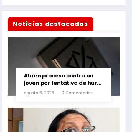
Noticias destacadas
Abren proceso contra un
joven por tentativa de hurto
agravado
agosto 6, 2026
0 Comentarios