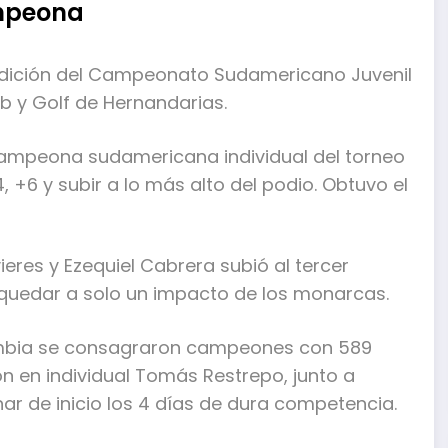
ampeona
 edición del Cam­peonato Sudamericano Juve­nil
b y Golf de Hernandarias.
ampeona suda­mericana individual del tor­neo
, +6 y subir a lo más alto del podio. Obtuvo el
vieres y Ezequiel Cabrera subió al tercer
a quedar a solo un impacto de los monarcas.
ombia se consagra­ron campeones con 589
n en individual Tomás Restrepo, junto a
ar de inicio los 4 días de dura competencia.