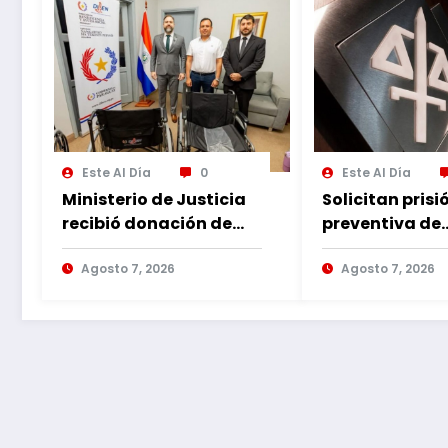
Este Al Día
0
Este Al Día
Ministerio de Justicia
Solicitan prisi
recibió donación de
preventiva de
sillas de ruedas para
imputado por
internos vulnerables
Agosto 7, 2026
violencia fami
Agosto 7, 2026