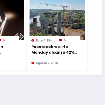
0
Este Al Día
0
ón
Puente sobre el río
Monday alcanza 42%
de avance con
lia
trabajos continuos
Agosto 7, 2026