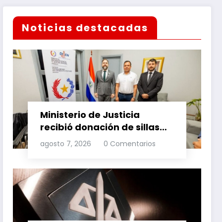
Noticias destacadas
Ministerio de Justicia
recibió donación de sillas
de ruedas para internos
agosto 7, 2026
0 Comentarios
vulnerables