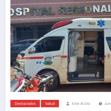
Destacados
Salud
Este Al Día
Jun