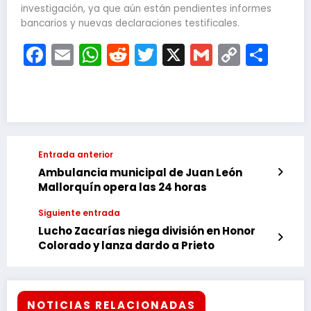
investigación, ya que aún están pendientes informes
bancarios y nuevas declaraciones testificales.
Facebook
Email
WhatsApp
Reddit
Twitter
X
Gmail
Copy
Com
Link
Entrada anterior
Ambulancia municipal de Juan León
Mallorquín opera las 24 horas
Siguiente entrada
Lucho Zacarías niega división en Honor
Colorado y lanza dardo a Prieto
NOTICIAS RELACIONADAS