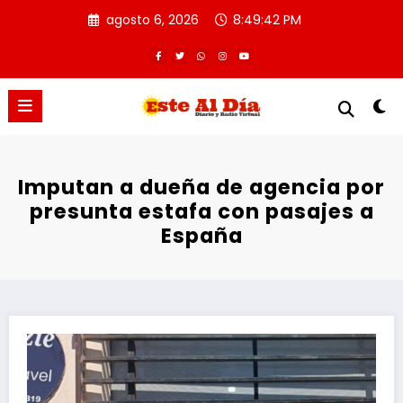
Saltar
agosto 6, 2026
8:49:42 PM
al
contenido
Imputan a dueña de agencia por
presunta estafa con pasajes a
España