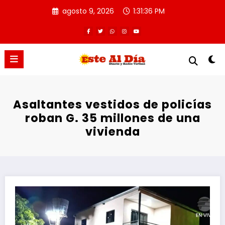
Saltar
agosto 9, 2026
1:31:36 PM
al
contenido
Asaltantes vestidos de policías
roban G. 35 millones de una
vivienda