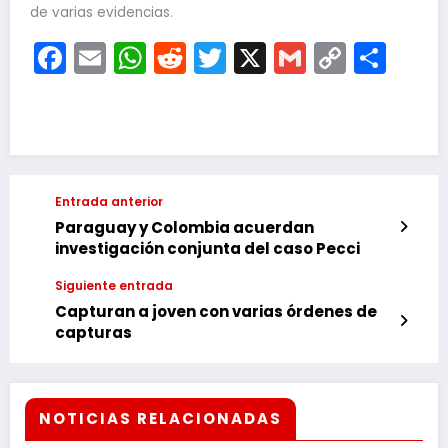
de varias evidencias.
Facebook
Email
WhatsApp
Reddit
Twitter
X
Gmail
Copy
Com
Link
Entrada anterior
Paraguay y Colombia acuerdan
investigación conjunta del caso Pecci
Siguiente entrada
Capturan a joven con varias órdenes de
capturas
NOTICIAS RELACIONADAS