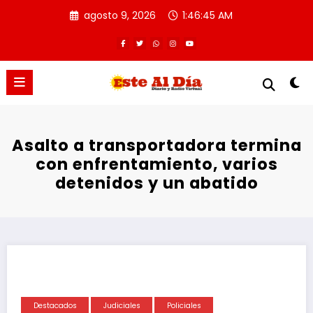
Saltar
agosto 9, 2026
1:46:45 AM
al
contenido
Asalto a transportadora termina
con enfrentamiento, varios
detenidos y un abatido
Destacados
Judiciales
Policiales