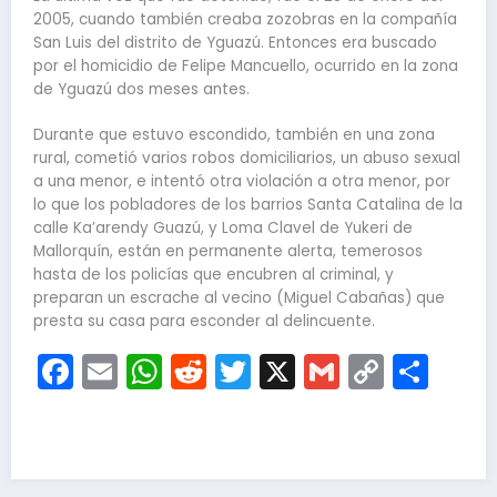
2005, cuando también creaba zozobras en la compañía
San Luis del distrito de Yguazú. Entonces era buscado
por el homicidio de Felipe Mancuello, ocurrido en la zona
de Yguazú dos meses antes.
Durante que estuvo escondido, también en una zona
rural, cometió varios robos domiciliarios, un abuso sexual
a una menor, e intentó otra violación a otra menor, por
lo que los pobladores de los barrios Santa Catalina de la
calle Ka’arendy Guazú, y Loma Clavel de Yukeri de
Mallorquín, están en permanente alerta, temerosos
hasta de los policías que encubren al criminal, y
preparan un escrache al vecino (Miguel Cabañas) que
presta su casa para esconder al delincuente.
Facebook
Email
WhatsApp
Reddit
Twitter
X
Gmail
Copy
Com
Link