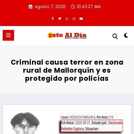
Saltar
agosto 7, 2026
10:43:27 AM
al
contenido
Criminal causa terror en zona
rural de Mallorquín y es
protegido por policías