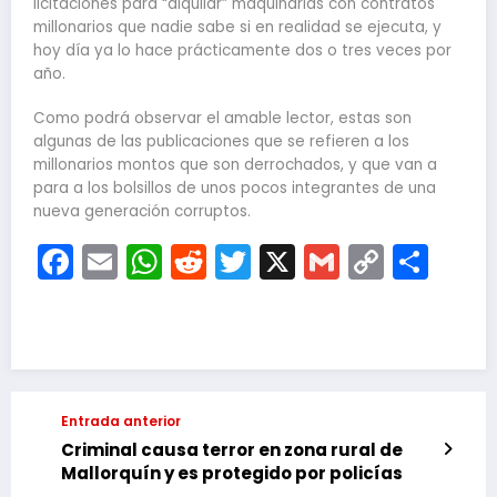
licitaciones para “alquilar” maquinarias con contratos
millonarios que nadie sabe si en realidad se ejecuta, y
hoy día ya lo hace prácticamente dos o tres veces por
año.
Como podrá observar el amable lector, estas son
algunas de las publicaciones que se refieren a los
millonarios montos que son derrochados, y que van a
para a los bolsillos de unos pocos integrantes de una
nueva generación corruptos.
Facebook
Email
WhatsApp
Reddit
Twitter
X
Gmail
Copy
Com
Link
Entrada anterior
Criminal causa terror en zona rural de
Mallorquín y es protegido por policías