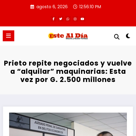
Saltar
agosto 6, 2026
12:56:11 PM
al
contenido
Prieto repite negociados y vuelve
a “alquilar” maquinarias: Esta
vez por G. 2.500 millones