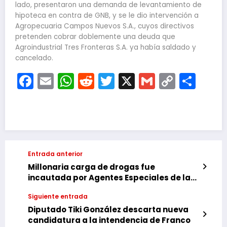
lado, presentaron una demanda de levantamiento de
hipoteca en contra de GNB, y se le dio intervención a
Agropecuaria Campos Nuevos S.A., cuyos directivos
pretenden cobrar doblemente una deuda que
Agroindustrial Tres Fronteras S.A. ya había saldado y
cancelado.
Facebook
Email
WhatsApp
Reddit
Twitter
X
Gmail
Copy
Com
Link
Entrada anterior
Millonaria carga de drogas fue
incautada por Agentes Especiales de la
SENAD.
Siguiente entrada
Diputado Tiki González descarta nueva
candidatura a la intendencia de Franco