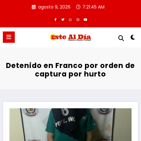
Saltar
agosto 9, 2026
7:21:45 AM
al
contenido
Detenido en Franco por orden de
captura por hurto