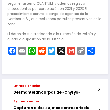
según el sistema QUANTUM, y además registra
antecedentes por apropiación en 2021 y 2023.El
procedimiento estuvo a cargo de agentes de la
Comisaría 6ª, que realizaban patrullas preventivas en la
zona.
El detenido fue trasladado a la Dirección de Policía y
quedó a disposición de la Justicia.
Facebook
Email
WhatsApp
Reddit
Twitter
X
Gmail
Copy
Com
Link
Entrada anterior
Desmantelan carpas de «Chyrys»
Siguiente entrada
Capturan a dos sujetos con rosario de