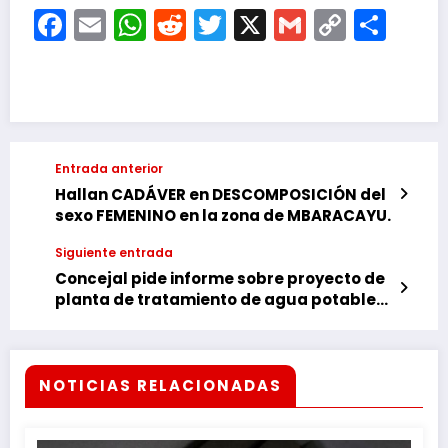
Facebook
Email
WhatsApp
Reddit
Twitter
X
Gmail
Copy
Com
Link
Entrada anterior
Hallan CADÁVER en DESCOMPOSICIÓN del
sexo FEMENINO en la zona de MBARACAYU.
Siguiente entrada
Concejal pide informe sobre proyecto de
planta de tratamiento de agua potable
en Franco
NOTICIAS RELACIONADAS