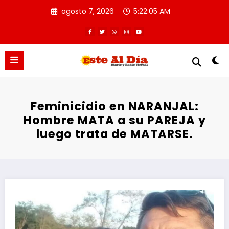
Saltar
agosto 7, 2026
5:22:05 AM
al
contenido
Feminicidio en NARANJAL:
Hombre MATA a su PAREJA y
luego trata de MATARSE.