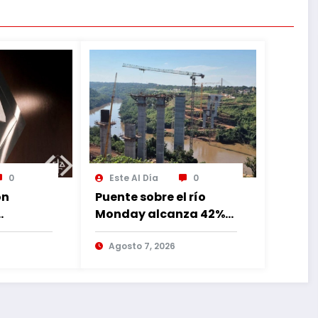
0
Este Al Día
0
ón
Puente sobre el río
Monday alcanza 42%
de avance con
lia
trabajos continuos
Agosto 7, 2026