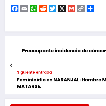
Facebook
Email
WhatsApp
Reddit
Twitter
X
Gmail
Copy
Co
Link
Preocupante incidencia de cáncer
Siguiente entrada
Feminicidio en NARANJAL: Hombre MA
MATARSE.