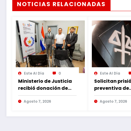
NOTICIAS RELACIONADAS
Este Al Día
0
Este Al Día
Ministerio de Justicia
Solicitan prisi
recibió donación de
preventiva de
sillas de ruedas para
imputado por
internos vulnerables
Agosto 7, 2026
violencia fami
Agosto 7, 2026