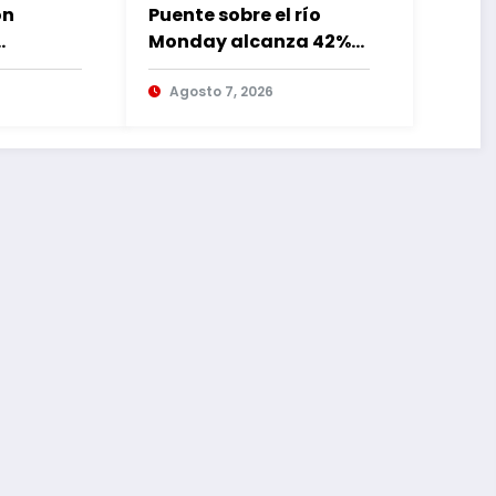
ón
Puente sobre el río
Monday alcanza 42%
de avance con
lia
trabajos continuos
Agosto 7, 2026