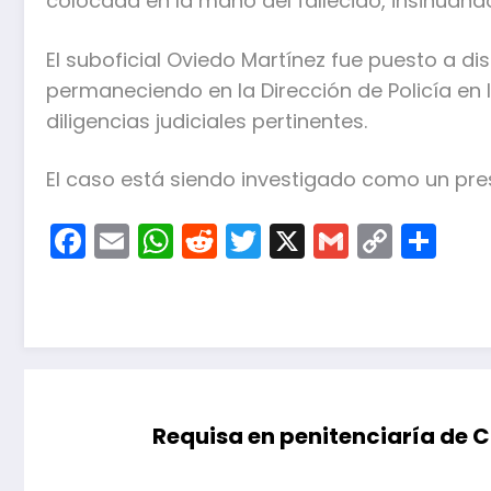
colocada en la mano del fallecido, insinuand
El suboficial Oviedo Martínez fue puesto a dis
permaneciendo en la Dirección de Policía en 
diligencias judiciales pertinentes.
El caso está siendo investigado como un pre
Facebook
Email
WhatsApp
Reddit
Twitter
X
Gmail
Copy
Co
Link
Requisa en penitenciaría de 