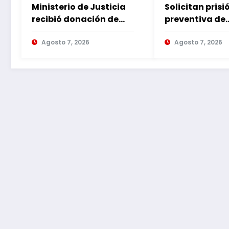
Ministerio de Justicia
Solicitan prisi
recibió donación de
preventiva de
sillas de ruedas para
imputado por
internos vulnerables
Agosto 7, 2026
violencia fami
Agosto 7, 2026