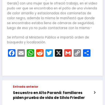
Gerais) con una mujer que le ofreció trabajo, en el video
pudo ver que se encontraba en el patio de una vivienda
de color amarillo y estacionadas dos camionetas de
color negro, además la misma le manifestó que donde
se encontraba estaba llena de cámaras de seguridad,
luego de eso ya no pudo contactarse con la misma.-
Se informó al Ministerio Público e impartió orden de
búsqueda y localización.
Facebook
Email
WhatsApp
Reddit
Twitter
X
Gmail
Copy
Com
Link
Entrada anterior
Secuestro en Alto Paraná: familiares
piden prueba de vida de Silvio Friedler