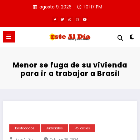
Saltar
agosto 9, 2026
1:01:18 PM
al
contenido
Menor se fuga de su vivienda
para ir a trabajar a Brasil
Destacados
Judiciales
Policiales
Este Al Día
Octubre 30, 2024