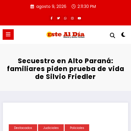
Saltar
agosto 9, 2026
2:11:30 PM
al
contenido
Secuestro en Alto Paraná:
familiares piden prueba de vida
de Silvio Friedler
Destacados
Judiciales
Policiales