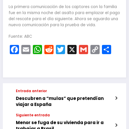
La primera comunicación de los captores con la familia
fue en la misma noche del asalto para emplazar el pago
del rescate para el día siguiente. Ahora se aguarda una
nueva comunicación para la prueba de vida.
Fuente: ABC
Facebook
Email
WhatsApp
Reddit
Twitter
X
Gmail
Copy
Com
Link
Entrada anterior
Descubren a “mulas” que pretendían
viajar a España
Siguiente entrada
Menor se fuga de su vivienda para ir a
trabajar a Brasil