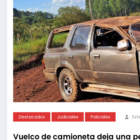
Destacados
Judiciales
Policiales
Est
Vuelco de camioneta deja una p