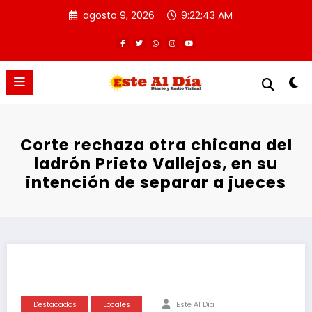
Saltar
agosto 9, 2026
9:22:44 AM
al
contenido
Corte rechaza otra chicana del
ladrón Prieto Vallejos, en su
intención de separar a jueces
Destacados
Locales
Este Al Día