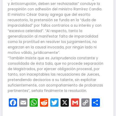
y Anticorrupción, deben ser rechazadas” concluye la
preopinión con adhesión del ministro Ramírez Candia.
El ministro César Garay agrega que del escrito
recusatorio, la pretensión se funda en la “duda de
imparcialidad” por fallos contrarios a su interés y con
“excesiva celeridad”. “Al respecto, tanto la
generalización al manifestar falta de imparcialidad
como la prontitud en resolver los juzgamientos, no
engarzan en la causal invocada, por ningún lado ni
motivo válido, jurídicamente”.
“También insiste que es Jurisprudencia constante y
consolidada de ésta Sala, que no procede separación
de Magistrados, por ejercer obligación procesal, por
tanto, son inaceptables las recusaciones de Jueces,
pretendiendo decisorios a su talante, sin explicitar
suficientemente, con acompañamiento de probanzas
pertinentes”, señala finalmente la resolución.
Facebook
Email
WhatsApp
Reddit
Twitter
X
Gmail
Copy
Com
Link