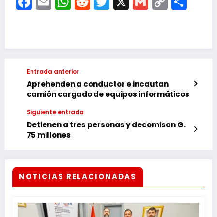
Facebook
Email
WhatsApp
Reddit
Twitter
X
Gmail
Copy
Com
Link
Entrada anterior
Aprehenden a conductor e incautan
camión cargado de equipos informáticos
Siguiente entrada
Detienen a tres personas y decomisan G.
75 millones
NOTICIAS RELACIONADAS