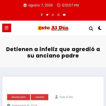
Saltar
agosto 7, 2026
12:10:57 PM
al
contenido
Detienen a infeliz que agredió a
su anciano padre
Destacados
Locales
Este Al Día
Septiembre 16, 2024